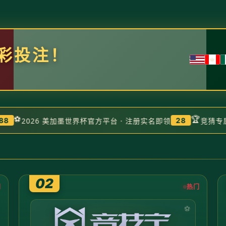
平台首页
解读世界杯押注app
行情
解读世界杯押注app
平台首页
解读世界杯押注app