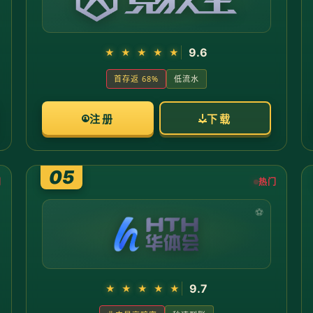
p
苏省南京市，是一家专注于体育赛事运
立以来，凭借先进的技术和丰富的行
26世界杯
致力于为用户提供优质的赛
行业数字化转型，改变用户的观看和
通过与各大体育组织、协会的合作，
织，还提供全方位的赛事直播服务。
与多家媒体平台合作，实现了全程高
互动评论功能，增强了观众的参与感
充值快的平台
的运营能力与技术优