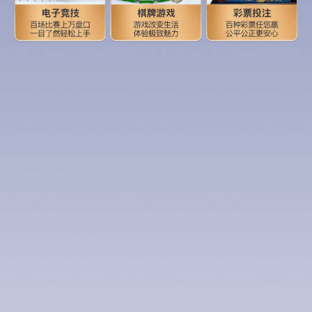
如果莱奥最终加盟土超豪门，这将对整个转会市场产生
重要影响。其他球队可能会加快引援步伐，以免在竞争
中处于劣势。同时，莱奥的加盟也意味着球队在进攻端
将会有更多的选择，提升球队的整体实力。
球迷的期待与反应
对于球迷而言，莱奥的到来无疑是一个令人兴奋的消
息。许多球迷在社交媒体上表达了对这笔交易的期待，
认为莱奥的技术风格非常适合土超豪门的战术体系。球
迷们纷纷期待看到这位年轻球星在新赛季的精彩表现。
总结
土超豪门的千万年薪引进莱奥的计划，彰显了球队在追
求冠军之路上的决心。随着转会窗口的临近，所有人都
在密切关注这一潜在交易的发展。无论结果如何，这个