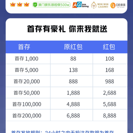
土超豪门欲签意甲明星莱奥年薪千万引关注
2026-07-07 08:15:06
Admin
0 Comments
在全球足球转会市场上，土超豪门再次成为焦点，特别
是他们对意甲明星莱奥的浓厚兴趣。传闻称，该球队准
备以千万年薪的优厚条件，来吸引这位年轻的天才球
员，这一消息无疑让球迷们充满期待。