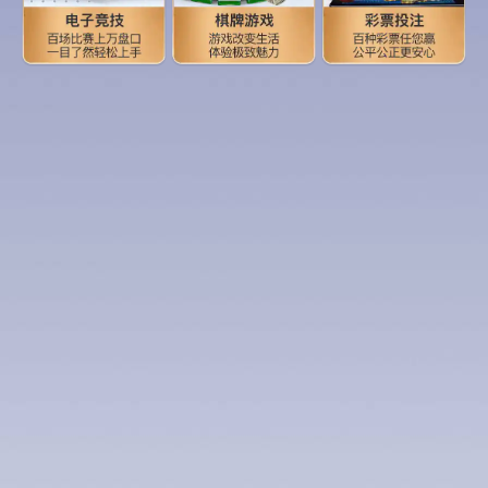
术。他提到，球队将注重防守与反击的结合，以求在比
赛中占据主动。
球迷的支持与期待
瑞士队的球迷对即将到来的世界杯充满期待。在发布会
上，队员们也感谢了球迷的支持，表示希望能在赛场上
为他们带来精彩的表现。球队的目标不仅是晋级淘汰
赛，更希望能在国际舞台上争取更好的成绩。