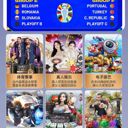
瑞士队的几位核心球员在发布会上也表达了他们的信
心。其中，队长强调了团队合作的重要性，并表示希望
能在比赛中展现出最佳水平。此外，年轻球员的崛起也
让球队的未来充满希望，主教练对他们的表现给予了高
度评价。
对手分析与战术准备
在谈到即将面对的对手时，主教练指出了对手的强项和
弱项，并表示瑞士队会根据对手的特点制定相应的战